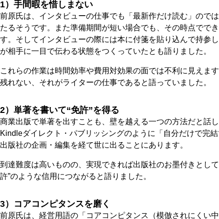
1）手間暇を惜しまない
前原氏は、インタビューの仕事でも「最新作だけ読む」のでは
たるそうです。また準備期間が短い場合でも、その時点ででき
す。そしてインタビューの際には本に付箋を貼り込んで持参し
が相手に一目で伝わる状態をつくっていたとも語りました。
これらの作業は時間効率や費用対効果の面では不利に見えます
残れない、それがライターの仕事であると語っていました。
2）単著を書いて“免許”を得る
商業出版で単著を出すことも、壁を越える一つの方法だと話し
Kindleダイレクト・パブリッシングのように「自分だけで完
出版社の企画・編集を経て世に出ることにあります。
到達難度は高いものの、実現できれば出版社のお墨付きとして
許”のような信用につながると語りました。
3）コアコンピタンスを磨く
前原氏は、経営用語の「コアコンピタンス（模倣されにくい中