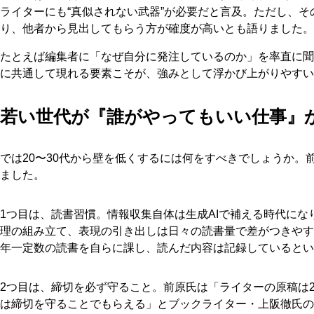
ライターにも“真似されない武器”が必要だと言及。ただし、
り、他者から見出してもらう方が確度が高いとも語りました。
たとえば編集者に「なぜ自分に発注しているのか」を率直に聞
に共通して現れる要素こそが、強みとして浮かび上がりやすい
若い世代が『誰がやってもいい仕事』
では20〜30代から壁を低くするには何をすべきでしょうか。
ました。
1つ目は、読書習慣。情報収集自体は生成AIで補える時代に
理の組み立て、表現の引き出しは日々の読書量で差がつきやす
年一定数の読書を自らに課し、読んだ内容は記録しているとい
2つ目は、締切を必ず守ること。前原氏は「ライターの原稿は20
は締切を守ることでもらえる」とブックライター・上阪徹氏の