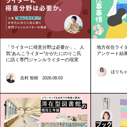
「ライターに得意分野は必要か」。 人
地方在住ライ
気“あんこライター”かがたにのりこ氏
アンケート結
に訊く専門ジャンルライターの現実
ほりち
吉村 智樹
2026.08.03