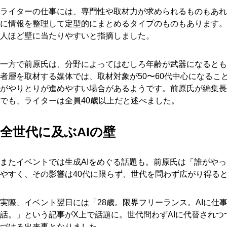
ライターの仕事には、専門性や取材力が求められるものもあれ
に情報を整理して定型的にまとめるタイプのものもあります。
人ほど壁に当たりやすいと指摘しました。
一方で前原氏は、分野によってはむしろ年齢が武器になるとも
者層を取材する媒体では、取材対象が50〜60代中心になるこ
がやりとりが進めやすい場合があるようです。前原氏が編集長
でも、ライターは全員40歳以上だと述べました。
全世代に及ぶAIの壁
またイベントでは生成AIをめぐる話題も。前原氏は「誰がやっ
やすく、その影響は40代に限らず、世代を問わず広がり得る
実際、イベント翌日には「28歳。限界フリーランス。AIに仕
話。」という記事がX上で話題に。世代問わずAIに代替され
づける出来事となりました。